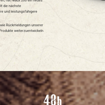
ren, hat Niaux 200 ein neues
lt die nächste
re und leistungsfähigere
owie Rückmeldungen unserer
Produkte weiterzuentwickeln.
48
h