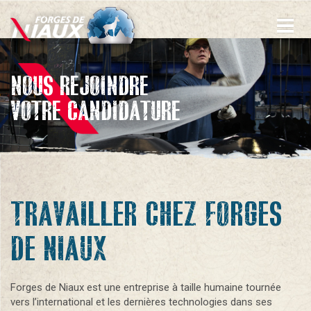
Aller
au
contenu
principal
NOUS REJOINDRE
VOTRE CANDIDATURE
TRAVAILLER CHEZ FORGES
DE NIAUX
Forges de Niaux est une entreprise à taille humaine tournée
vers l’international et les dernières technologies dans ses