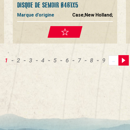
DISQUE DE SEMOIR Ø461X5
Marque d’origine
Case;New Holland;
Page
1
Page
2
Page
3
Page
4
Page
5
Page
6
Page
7
Page
8
Page
9
…
courante