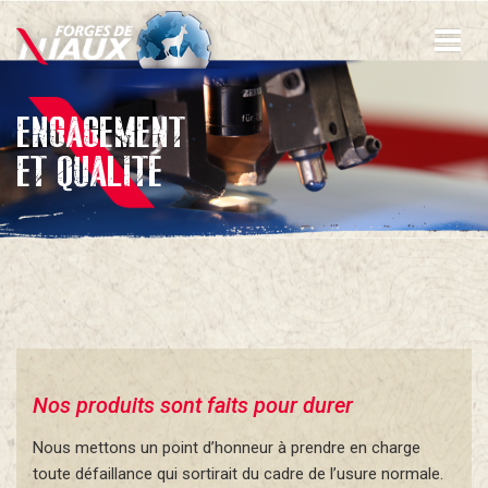
Aller
au
contenu
principal
ENGAGEMENT
ET QUALITÉ
Nos produits sont faits pour durer
Nous mettons un point d’honneur à prendre en charge
toute défaillance qui sortirait du cadre de l’usure normale.