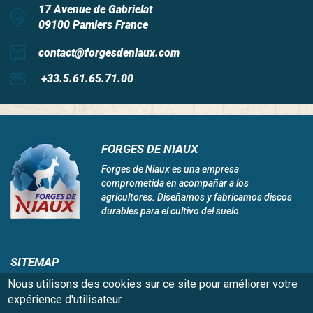
17 Avenue de Gabrielat
09100 Pamiers France
contact@forgesdeniaux.com
+33.5.61.65.71.00
FORGES DE NIAUX
Forges de Niaux es una empresa
comprometida en acompañar a los
agricultores. Diseñamos y fabricamos discos
durables para el cultivo del suelo.
SITEMAP
Inicio
Ofertas de empleo
Nous utilisons des cookies sur ce site pour améliorer votre
Niaux 200
Red global
expérience d'utilisateur.
Innovación y tecnología
Preguntenos