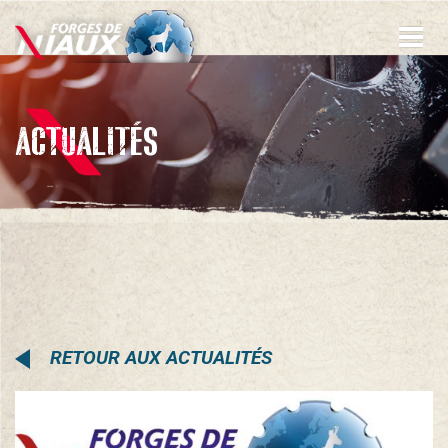
Aller
au
contenu
principal
ACTUALITÉS
RETOUR AUX ACTUALITÉS