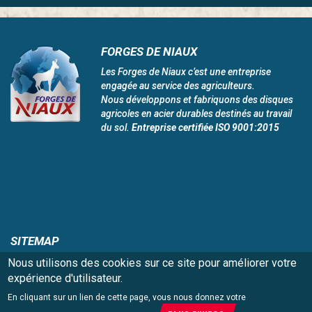
FORGES DE NIAUX
Les Forges de Niaux c’est une entreprise
engagée au service des agriculteurs.
Nous développons et fabriquons des disques
agricoles en acier durables destinés au travail
du sol.
Entreprise certifiée ISO 9001:2015
SITEMAP
Accueil
Recrutement
Nous utilisons des cookies sur ce site pour améliorer votre
Niaux 200
Présence Mondiale
expérience d'utilisateur.
Innovation et technologie
Nous Contacter
En cliquant sur un lien de cette page, vous nous donnez votre
Assurance qualité
Mentions légales