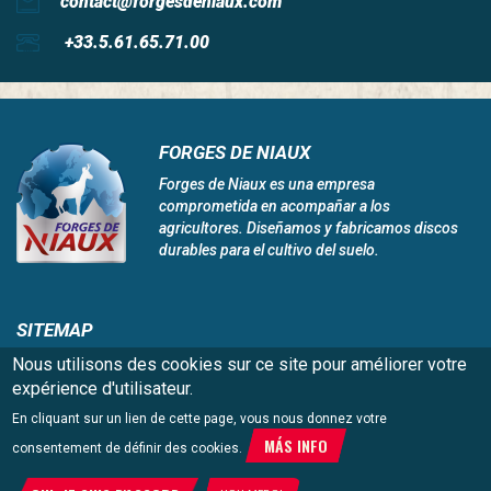
contact@forgesdeniaux.com
+33.5.61.65.71.00
FORGES DE NIAUX
Forges de Niaux es una empresa
comprometida en acompañar a los
agricultores. Diseñamos y fabricamos discos
durables para el cultivo del suelo.
SITEMAP
Inicio
Ofertas de empleo
Nous utilisons des cookies sur ce site pour améliorer votre
Niaux 200
Red global
expérience d'utilisateur.
Innovación y tecnología
Preguntenos
En cliquant sur un lien de cette page, vous nous donnez votre
Calidad y compromiso
Aviso legal
MÁS INFO
consentement de définir des cookies.
Catalogo
Distribuidores
Forges de Niaux