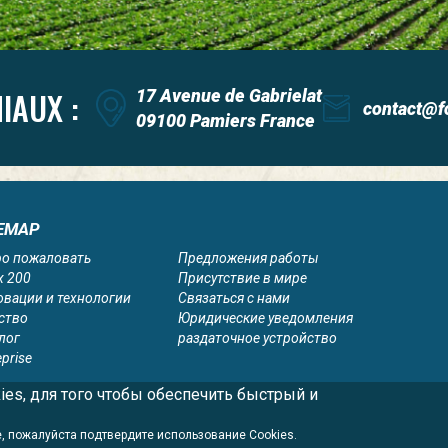
IAUX :
17 Avenue de Gabrielat
contact@f
09100 Pamiers France
EMAP
ро пожаловать
Предложения работы
x 200
Присутствие в мире
вации и технологии
Связаться с нами
ство
Юридические уведомления
лог
раздаточное устройство
eprise
es, для того чтобы обеспечить быстрый и
, пожалуйста подтвердите использование Cookies.