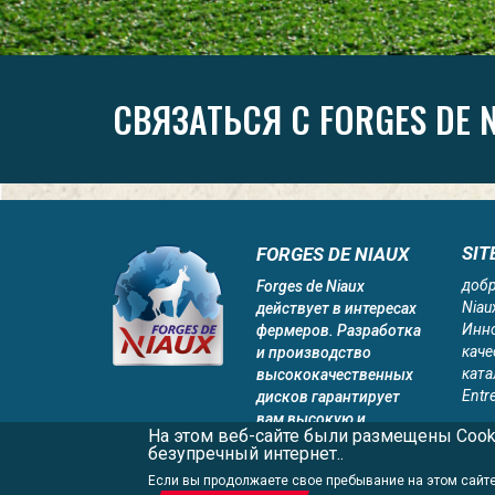
СВЯЗАТЬСЯ С FORGES DE N
SIT
FORGES DE NIAUX
доб
Forges de Niaux
Niau
действует в интересах
Инно
фермеров. Разработка
каче
и производство
ката
высококачественных
Entr
дисков гарантирует
вам высокую и
На этом веб-сайте были размещены Cooki
постоянную выручку.
безупречный интернет..
Если вы продолжаете свое пребывание на этом сайте