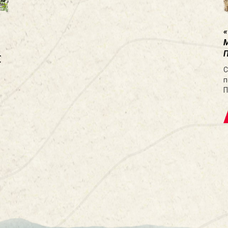
.
E
С
п
П